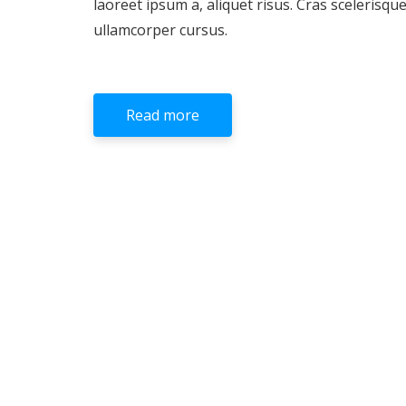
laoreet ipsum a, aliquet risus. Cras scelerisqu
ullamcorper cursus.
Read more