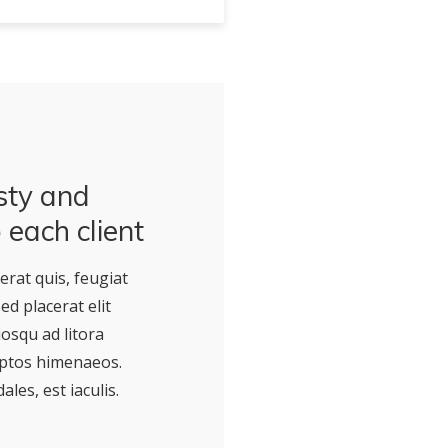
sty and
 each client
erat quis, feugiat
d placerat elit
ciosqu ad litora
eptos himenaeos.
les, est iaculis.