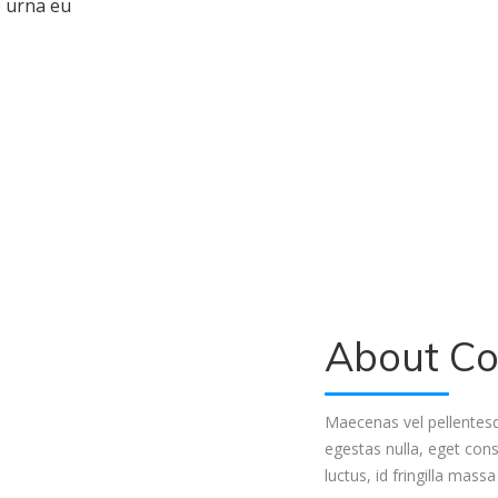
e urna eu
About C
Maecenas vel pellentesqu
egestas nulla, eget con
luctus, id fringilla mass