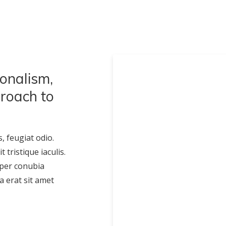
onalism,
proach to
, feugiat odio.
tristique iaculis.
 per conubia
a erat sit amet